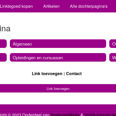
Linktegoed kopen
Artikelen
Alle dochterpagina's
ina
Algemeen
O
Opleidingen en cursussen
W
Link toevoegen
Contact
Link toevoegen
ight © 2023 Onderdeel van
BaakmanMedia
&
Vrolijk Internet S