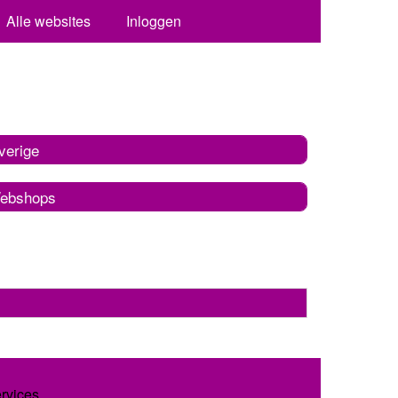
Alle websites
Inloggen
verige
ebshops
ervices